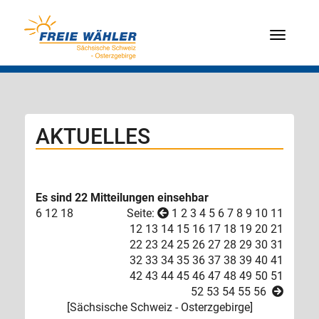
Menü
AKTUELLES
Es sind 22 Mitteilungen einsehbar
6
12
18
Seite:
1
2
3
4
5
6
7
8
9
10
11
12
13
14
15
16
17
18
19
20
21
22
23
24
25
26
27
28
29
30
31
32
33
34
35
36
37
38
39
40
41
42
43
44
45
46
47
48
49
50
51
52
53
54
55
56
[
Sächsische Schweiz - Osterzgebirge
]