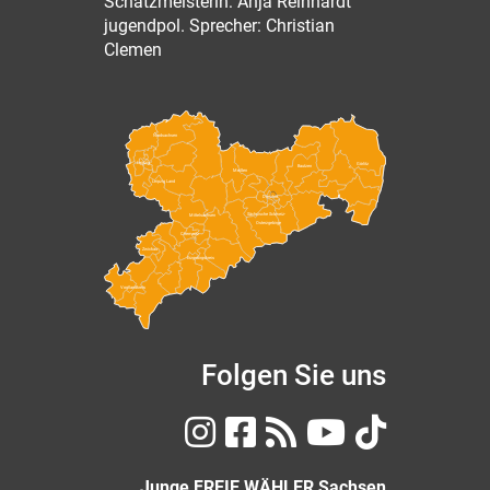
Schatzmeisterin: Anja Reinhardt
jugendpol. Sprecher: Christian
Clemen
Nordsachsen
Leipzig
Görlitz
Bautzen
Meißen
Leipzig Land
Dresden
Sächsische Schweiz-
Mittelsachsen
Osterzgebirge
Chemnitz
Zwickau
Erzgebirgskreis
Vogtlandkreis
Folgen Sie uns
Junge FREIE WÄHLER Sachsen