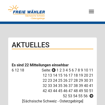
Menü
AKTUELLES
Es sind 22 Mitteilungen einsehbar
6
12
18
Seite:
1
2
3
4
5
6
7
8
9
10
11
12
13
14
15
16
17
18
19
20
21
22
23
24
25
26
27
28
29
30
31
32
33
34
35
36
37
38
39
40
41
42
43
44
45
46
47
48
49
50
51
52
53
54
55
56
[
Sächsische Schweiz - Osterzgebirge
]