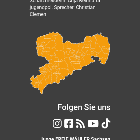
Schatzmeisterin: Anja Reinhardt
jugendpol. Sprecher: Christian
Clemen
Nordsachsen
Leipzig
Görlitz
Bautzen
Meißen
Leipzig Land
Dresden
Sächsische Schweiz-
Mittelsachsen
Osterzgebirge
Chemnitz
Zwickau
Erzgebirgskreis
Vogtlandkreis
Folgen Sie uns
Junge FREIE WÄHLER Sachsen