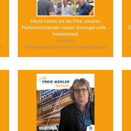
–
Heute hatten wir die Ehre, unseren
Parteivorsitzenden Hubert Aiwanger willk...
D
[weiterlesen]
25.08.2024
ge
Kreisvereinigung Sächsische Schweiz-Osterzgebirge
K