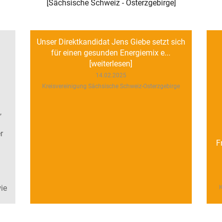
[
Sächsische Schweiz - Osterzgebirge
]
Unser Direktkandidat Jens Giebe setzt sich
für einen gesunden Energiemix e...
[weiterlesen]
14.02.2025
Kreisvereinigung Sächsische Schweiz-Osterzgebirge
,
r
F
ie
K