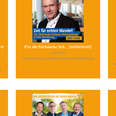
ne
𝐅ü𝐫 𝐝𝐢𝐞 𝐒ä𝐜𝐡𝐬𝐢𝐬𝐜𝐡𝐞 𝐒𝐜𝐡... [weiterlesen]
18.01.2025
Kreisvereinigung Sächsische Schweiz-Osterzgebirge
K
ge