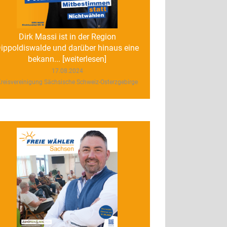
Dirk Massi ist in der Region
ippoldiswalde und darüber hinaus eine
bekann... [weiterlesen]
17.08.2024
reisvereinigung Sächsische Schweiz-Osterzgebirge