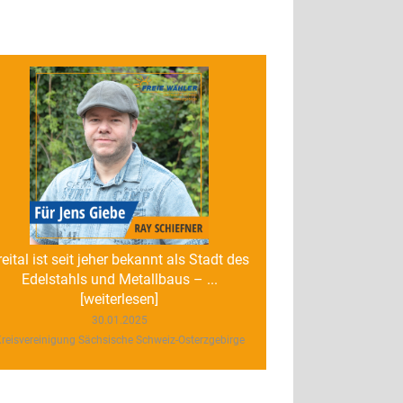
reital ist seit jeher bekannt als Stadt des
Edelstahls und Metallbaus – ...
[weiterlesen]
30.01.2025
reisvereinigung Sächsische Schweiz-Osterzgebirge