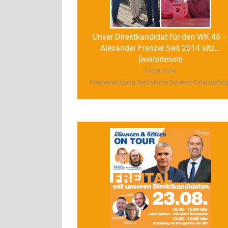
Unser Direktkandidat für den WK 48 
Alexander Frenzel Seit 2014 sitz...
[weiterlesen]
25.08.2024
Kreisvereinigung Sächsische Schweiz-Osterzgebir