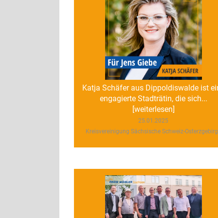
Katja Schäfer aus Dippoldiswalde ist ei
engagierte Stadträtin, die sich...
[weiterlesen]
25.01.2025
Kreisvereinigung Sächsische Schweiz-Osterzgebir