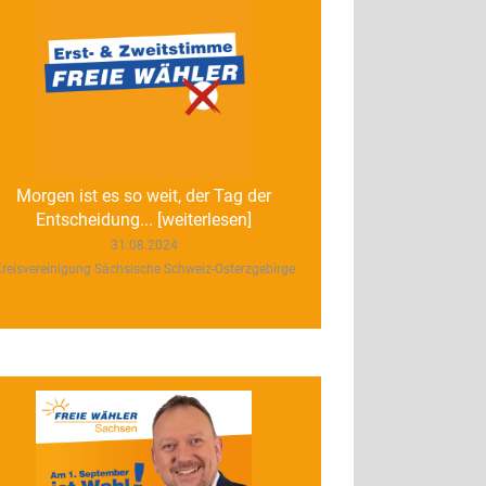
Morgen ist es so weit, der Tag der
Entscheidung... [weiterlesen]
31.08.2024
reisvereinigung Sächsische Schweiz-Osterzgebirge