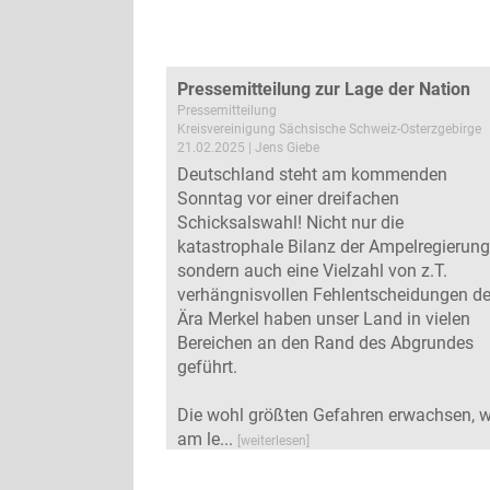
Pressemitteilung zur Lage der Nation
Pressemitteilung
Kreisvereinigung Sächsische Schweiz-Osterzgebirge
21.02.2025 | Jens Giebe
Deutschland steht am kommenden
Sonntag vor einer dreifachen
Schicksalswahl! Nicht nur die
katastrophale Bilanz der Ampelregierung
sondern auch eine Vielzahl von z.T.
verhängnisvollen Fehlentscheidungen de
Ära Merkel haben unser Land in vielen
Bereichen an den Rand des Abgrundes
geführt.
Die wohl größten Gefahren erwachsen, w
am le...
[weiterlesen]