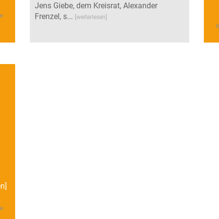
Jens Giebe, dem Kreisrat, Alexander
Frenzel, s...
ge
[weiterlesen]
K
en]
ge