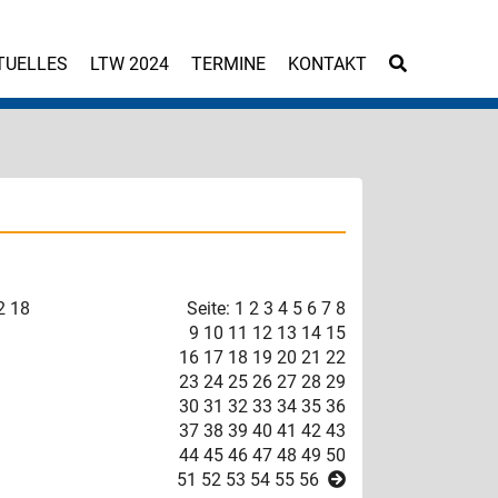
TUELLES
LTW 2024
TERMINE
KONTAKT
2
18
Seite: 1
2
3
4
5
6
7
8
9
10
11
12
13
14
15
16
17
18
19
20
21
22
23
24
25
26
27
28
29
30
31
32
33
34
35
36
37
38
39
40
41
42
43
44
45
46
47
48
49
50
51
52
53
54
55
56