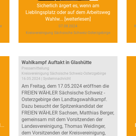
.
Sicherlich ärgert es, wenn am
Lieblingsplatz oder auf dem Arbeitsweg
Wahlw... [weiterlesen]
ge
07.08.2024
K
Kreisvereinigung Sächsische Schweiz-Osterzgebirge
Wahlkampf Auftakt in Glashütte
Pressemitteilung
Kreisvereinigung Sächsische Schweiz-Osterzgebirge
16.05.2024 | Systemnachricht
Am Freitag, dem 17.05.2024 eröffnen die
FREIEN WÄHLER Sächsische Schweiz -
Osterzgebirge den Landtagswahlkampf.
Dazu besucht der Spitzenkandidat der
FREIEN WÄHLER Sachsen, Matthias Berger,
gemeinsam mit dem Vorsitzenden der
..
Landesvereinigung, Thomas Weidinger,
dem Vorsitzenden der Kreisvereinigung,