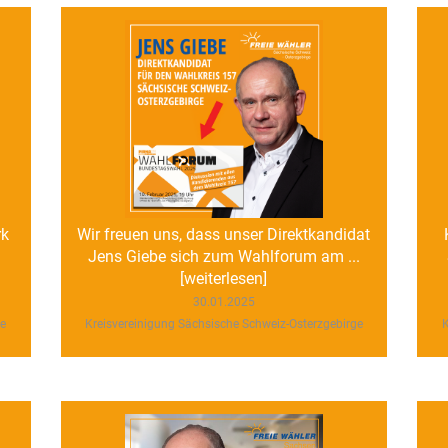
rk
Wir freuen uns, dass unser Direktkandidat
Jens Giebe sich zum Wahlforum am ...
[weiterlesen]
30.01.2025
ge
Kreisvereinigung Sächsische Schweiz-Osterzgebirge
K