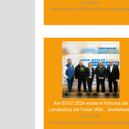
07.08.2024
Kreisvereinigung Sächsische Schweiz-Osterzgebir
Am 03.02.2024 wurde in Grimma die
Landesliste der Freien Wäh... [weiterles
04.02.2024
Kreisvereinigung Sächsische Schweiz-Osterzgebir