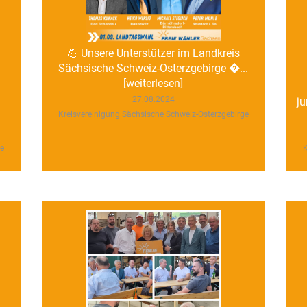
💪 Unsere Unterstützer im Landkreis
Sächsische Schweiz-Osterzgebirge �...
[weiterlesen]
27.08.2024
ju
Kreisvereinigung Sächsische Schweiz-Osterzgebirge
ge
K