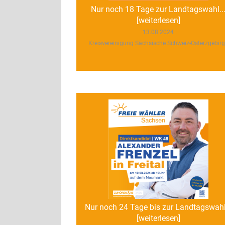
Nur noch 18 Tage zur Landtagswahl..
[weiterlesen]
13.08.2024
Kreisvereinigung Sächsische Schweiz-Osterzgebir
Nur noch 24 Tage bis zur Landtagswahl.
[weiterlesen]