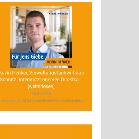
Kevin Henker, Verwaltungsfachwirt aus
Sebnitz unterstützt unseren Direktka...
[weiterlesen]
25.01.2025
reisvereinigung Sächsische Schweiz-Osterzgebirge