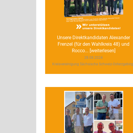
Unsere Direktkandidaten Alexander
Frenzel (für den Wahlkreis 48) und
Rocco... [weiterlesen]
28.08.2024
Kreisvereinigung Sächsische Schweiz-Osterzgebir