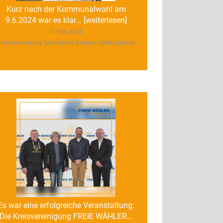
Kurz nach der Kommunalwahl am
9.6.2024 war es klar... [weiterlesen]
07.08.2024
reisvereinigung Sächsische Schweiz-Osterzgebirge
Es war eine erfolgreiche Veranstaltung:
Die Kreisvereinigung FREIE WÄHLER...