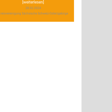
[weiterlesen]
28.02.2024
reisvereinigung Sächsische Schweiz-Osterzgebirge