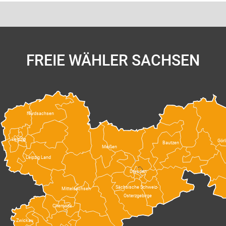
FREIE WÄHLER SACHSEN
Nordsachsen
Leipzig
Görl
Bautzen
Meißen
Leipzig Land
Dresden
Sächsische Schweiz-
Mittelsachsen
Osterzgebirge
Chemnitz
Zwickau