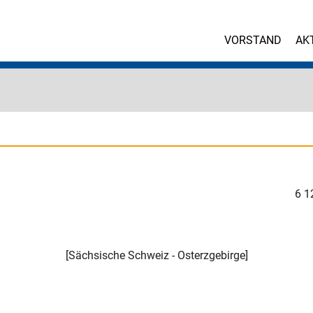
VORSTAND
AK
6
1
[
Sächsische Schweiz - Osterzgebirge
]