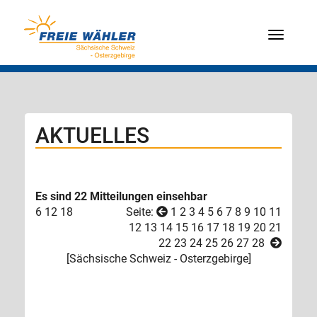
Menü
AKTUELLES
Es sind 22 Mitteilungen einsehbar
6
12
18
Seite:
1
2
3
4
5
6
7
8
9
10
11
12
13
14
15
16
17
18
19
20
21
22
23
24
25
26
27
28
[
Sächsische Schweiz - Osterzgebirge
]