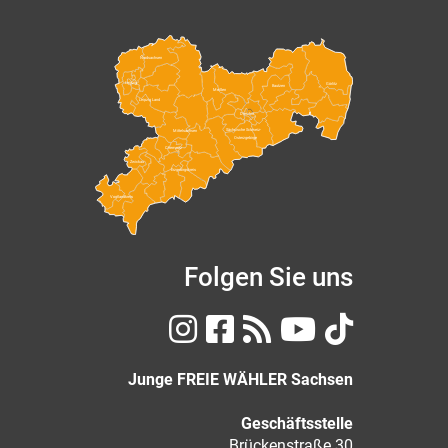
Nordsachsen
Leipzig
Görlitz
Bautzen
Meißen
Leipzig Land
Dresden
Sächsische Schweiz-
Mittelsachsen
Osterzgebirge
Chemnitz
Zwickau
Erzgebirgskreis
Vogtlandkreis
Folgen Sie uns
Junge FREIE WÄHLER Sachsen
Geschäftsstelle
Brückenstraße 30