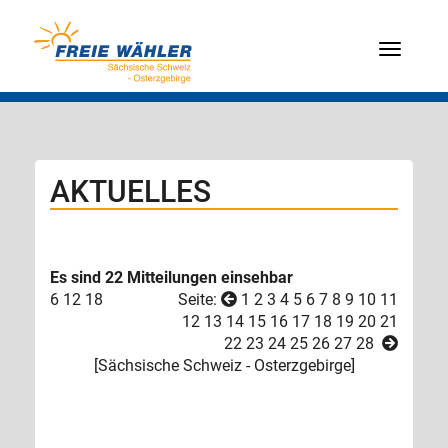
Menü
AKTUELLES
Es sind 22 Mitteilungen einsehbar
6
12
18
Seite:
1
2
3
4
5
6
7
8
9
10
11
12
13
14
15
16
17
18
19
20
21
22
23
24
25
26
27
28
[
Sächsische Schweiz - Osterzgebirge
]