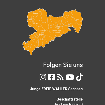
Nordsachsen
Leipzig
Görlitz
Bautzen
Meißen
Leipzig Land
Dresden
Sächsische Schweiz-
Mittelsachsen
Osterzgebirge
Chemnitz
Zwickau
Erzgebirgskreis
Vogtlandkreis
Folgen Sie uns
Junge FREIE WÄHLER Sachsen
Geschäftsstelle
Brückenstraße 30