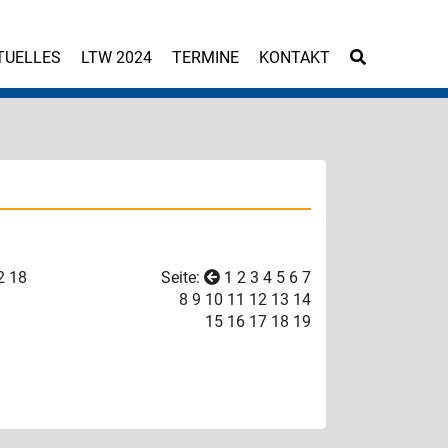
TUELLES
LTW 2024
TERMINE
KONTAKT
2
18
Seite:
1
2
3
4
5
6
7
8
9
10
11
12
13
14
15
16
17
18
19