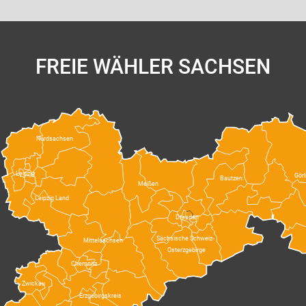
FREIE WÄHLER SACHSEN
Nordsachsen
Leipzig
Görl
Bautzen
Meißen
Leipzig Land
Dresden
Sächsische Schweiz-
Mittelsachsen
Osterzgebirge
Chemnitz
Zwickau
Erzgebirgskreis