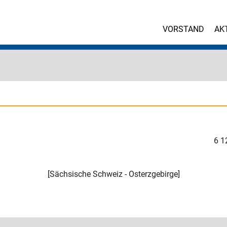
VORSTAND
AK
6
1
[
Sächsische Schweiz - Osterzgebirge
]