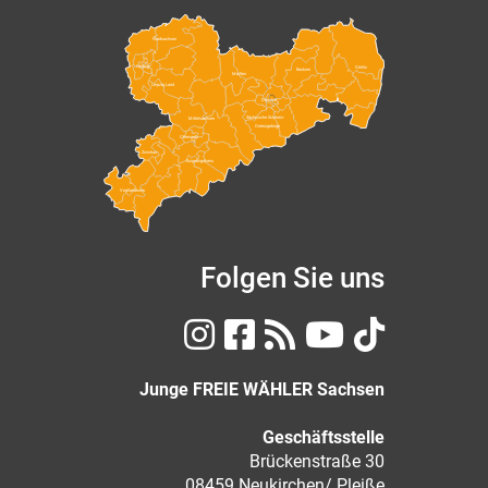
Nordsachsen
Leipzig
Görlitz
Bautzen
Meißen
Leipzig Land
Dresden
Sächsische Schweiz-
Mittelsachsen
Osterzgebirge
Chemnitz
Zwickau
Erzgebirgskreis
Vogtlandkreis
Folgen Sie uns
Junge FREIE WÄHLER Sachsen
Geschäftsstelle
Brückenstraße 30
08459 Neukirchen/ Pleiße