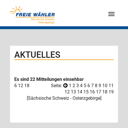
Menü
AKTUELLES
Es sind 22 Mitteilungen einsehbar
6
12
18
Seite:
1
2
3
4
5
6
7
8
9
10
11
12
13
14
15
16
17
18
19
[
Sächsische Schweiz - Osterzgebirge
]