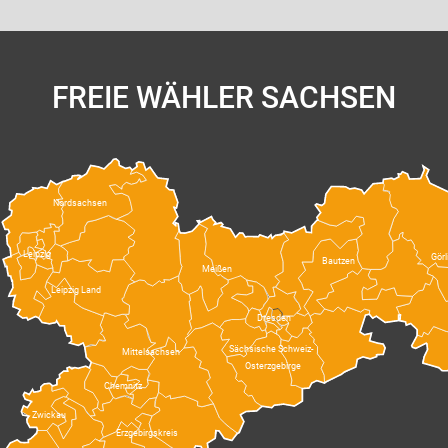
FREIE WÄHLER SACHSEN
Nordsachsen
Leipzig
Görl
Bautzen
Meißen
Leipzig Land
Dresden
Sächsische Schweiz-
Mittelsachsen
Osterzgebirge
Chemnitz
Zwickau
Erzgebirgskreis