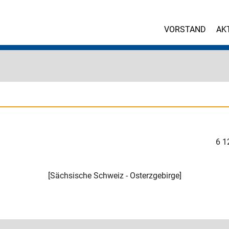
VORSTAND
AK
6
1
[
Sächsische Schweiz - Osterzgebirge
]