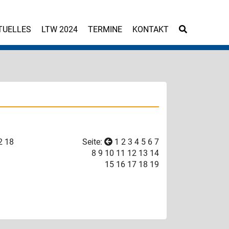
TUELLES
LTW 2024
TERMINE
KONTAKT
2
18
Seite:
1
2
3
4
5
6
7
8
9
10
11
12
13
14
15
16
17
18
19